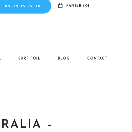
PANIER (0)
09 72 15 59 70
Il n'y a pas de produits dans le panier.
L
SURF FOIL
BLOG
CONTACT
TRALIA –