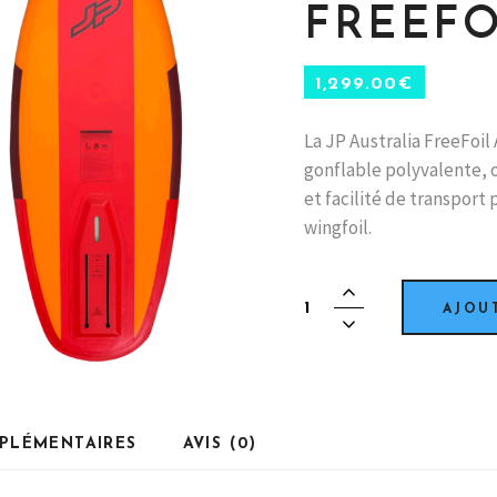
FREEFO
1,299.00
€
La JP Australia FreeFoil
gonflable polyvalente, 
et facilité de transport 
wingfoil.
JP
AJOU
AUSTRALIA
-
FreeFoil
Air
quantity
PLÉMENTAIRES
AVIS (0)