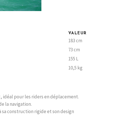
VALEUR
183 cm
73 cm
155 L
10,5 kg
, idéal pour les riders en déplacement.
e la navigation.
 sa construction rigide et son design