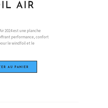
IL AIR
 Air 2024 est une planche
offrant performance, confort
pour le windfoil et le
TER AU PANIER