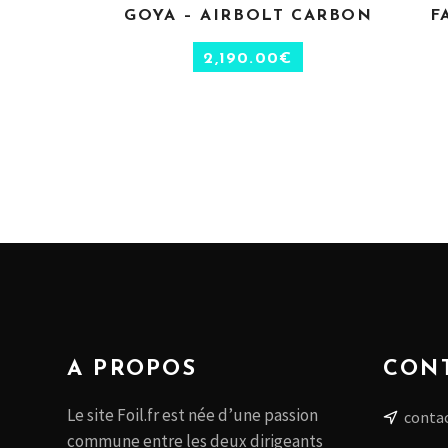
GOYA – AIRBOLT CARBON
F
CHOIX DES OPTIONS
2,190.00
€
A PROPOS
CON
Le site Foil.fr est née d’une passion
contac
commune entre les deux dirigeants