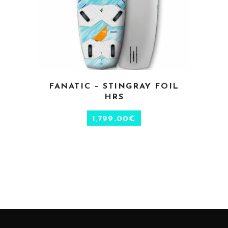
CHOIX DES OPTIONS
FANATIC – STINGRAY FOIL
HRS
1,799.00
€