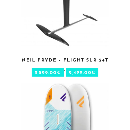
CHOIX DES OPTIONS
NEIL PRYDE – FLIGHT SLR 24T
–
2,599.00
€
2,499.00
€