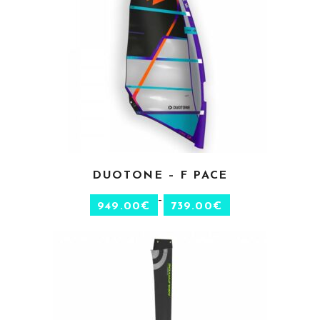
CHOIX DES OPTIONS
DUOTONE – F PACE
–
949.00
€
739.00
€