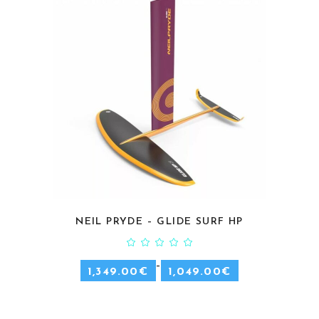
NEIL PRYDE – GLIDE SURF HP
CHOIX DES OPTIONS
–
1,349.00
€
1,049.00
€