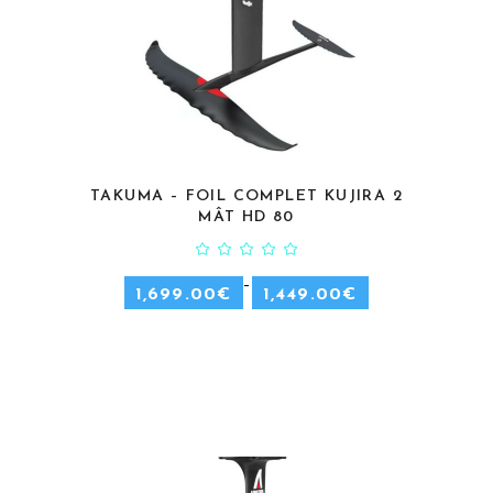
TAKUMA – FOIL COMPLET KUJIRA 2
CHOIX DES OPTIONS
MÂT HD 80
–
1,699.00
€
1,449.00
€