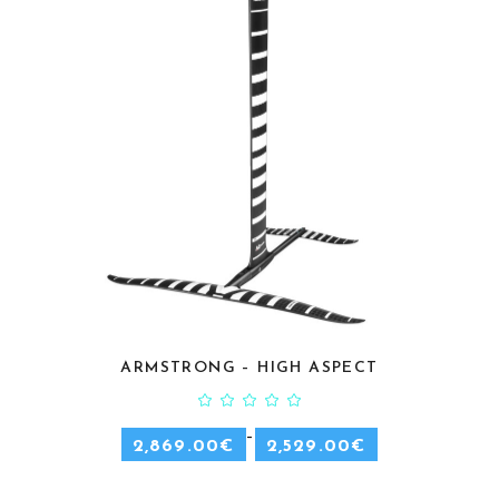
ARMSTRONG – HIGH ASPECT
CHOIX DES OPTIONS
–
2,869.00
€
2,529.00
€