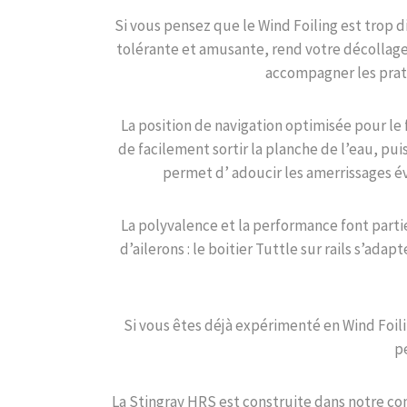
Si vous pensez que le Wind Foiling est trop d
tolérante et amusante, rend votre décollage 
accompagner les prati
La position de navigation optimisée pour le f
de facilement sortir la planche de l’eau, pui
permet d’ adoucir les amerrissages év
La polyvalence et la performance font part
d’ailerons : le boitier Tuttle sur rails s’adap
Si vous êtes déjà expérimenté en Wind Foili
p
La Stingray HRS est construite dans notre co