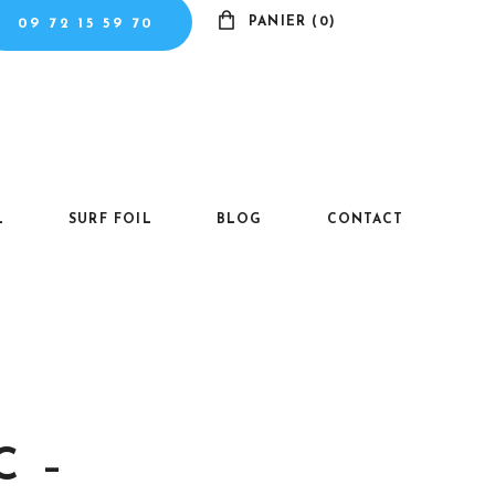
PANIER (0)
09 72 15 59 70
Il n'y a pas de produits dans le panier.
L
SURF FOIL
BLOG
CONTACT
C –