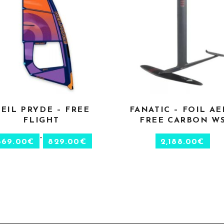
EIL PRYDE – FREE
FANATIC – FOIL A
CHOIX DES OPTIONS
CHOIX DES OPTION
FLIGHT
FREE CARBON W
–
869.00
€
829.00
€
2,188.00
€