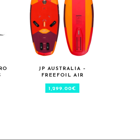
ERO
JP AUSTRALIA –
S
AJOUTER AU PANIER
S
FREEFOIL AIR
1,299.00
€