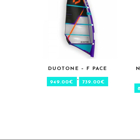
DUOTONE – F PACE
N
CHOIX DES OPTIONS
–
949.00
€
739.00
€