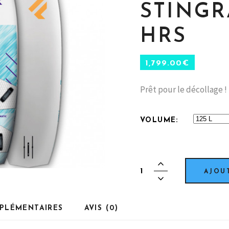
STINGR
HRS
1,799.00
€
Prêt pour le décollage !
VOLUME
FANATIC
AJOU
-
Stingray
Foil
PLÉMENTAIRES
AVIS (0)
HRS