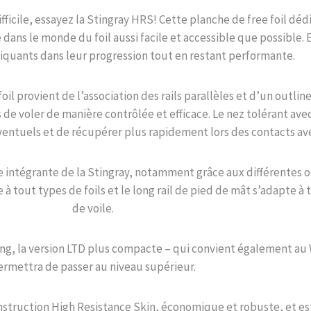
quantity
ifficile, essayez la Stingray HRS! Cette planche de free foil d
dans le monde du foil aussi facile et accessible que possible. 
quants dans leur progression tout en restant performante.
oil provient de l’association des rails parallèles et d’un outlin
s de voler de manière contrôlée et efficace. Le nez tolérant avec
entuels et de récupérer plus rapidement lors des contacts ave
ie intégrante de la Stingray, notamment grâce aux différentes
te à tout types de foils et le long rail de pied de mât s’adapte à 
de voile.
ng, la version LTD plus compacte – qui convient également au 
ermettra de passer au niveau supérieur.
nstruction High Resistance Skin, économique et robuste, et es