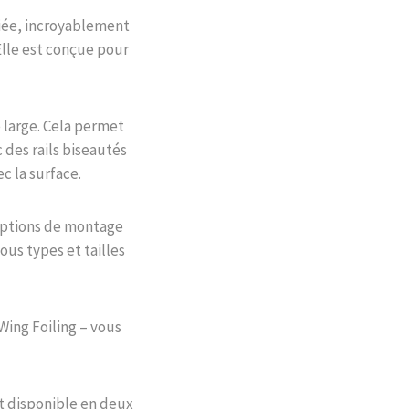
édiée, incroyablement
Elle est conçue pour
e large. Cela permet
 des rails biseautés
c la surface.
 options de montage
tous types et tailles
Wing Foiling – vous
t disponible en deux