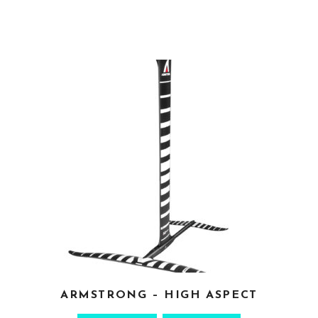
CHOIX DES OPTIONS
ARMSTRONG – HIGH ASPECT