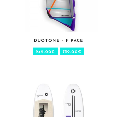
CHOIX DES OPTIONS
DUOTONE – F PACE
–
949.00
€
739.00
€