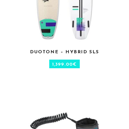
CHOIX DES OPTIONS
DUOTONE – HYBRID SLS
1,399.00
€