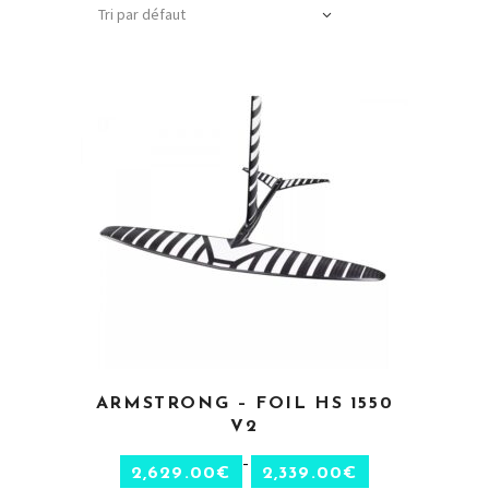
Tri par défaut
CHOIX DES OPTIONS
ARMSTRONG – FOIL HS 1550
V2
–
2,629.00
€
2,339.00
€