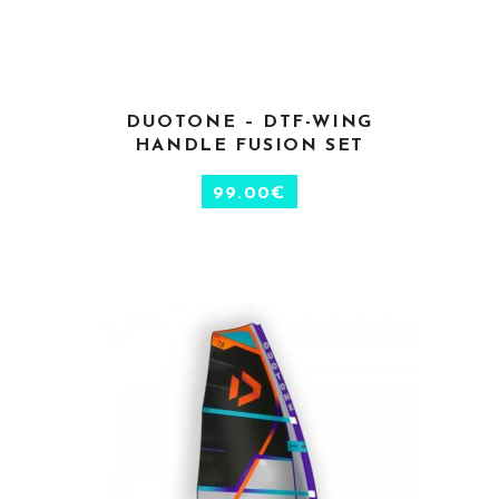
CHOIX DES OPTIONS
DUOTONE – DTF-WING
HANDLE FUSION SET
99.00
€