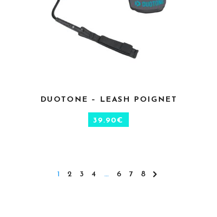
CHOIX DES OPTIONS
DUOTONE – LEASH POIGNET
39.90
€
1
2
3
4
…
6
7
8