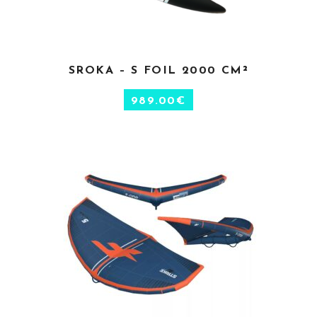
CHOIX DES OPTIONS
SROKA – S FOIL 2000 CM²
989.00
€