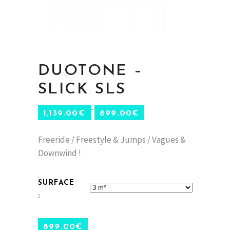
DUOTONE –
SLICK SLS
–
1,139.00
€
899.00
€
Freeride / Freestyle & Jumps / Vagues &
Downwind !
SURFACE
899.00
€