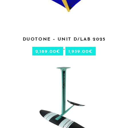
CHOIX DES OPTIONS
DUOTONE – UNIT D/LAB 2025
–
2,189.00
€
1,939.00
€