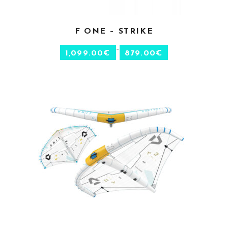
CHOIX DES OPTIONS
F ONE – STRIKE
–
1,099.00
€
879.00
€