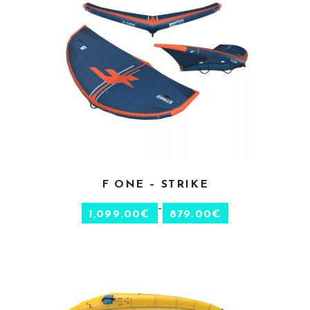
CHOIX DES OPTIONS
F ONE – STRIKE
–
1,099.00
€
879.00
€