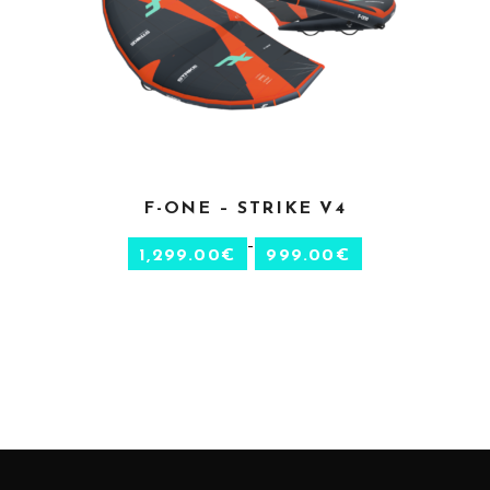
CHOIX DES OPTIONS
F-ONE – STRIKE V4
–
1,299.00
€
999.00
€