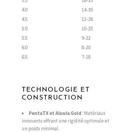
3.5
16-33
4.0
14-30
4.5
12-28
5.0
10-25
5.5
9-22
6.0
8-20
6.5
7-18
TECHNOLOGIE ET
CONSTRUCTION
PentaTX et Aluula Gold
: Matériaux
innovants offrant une rigidité optimale et
un poids minimal.