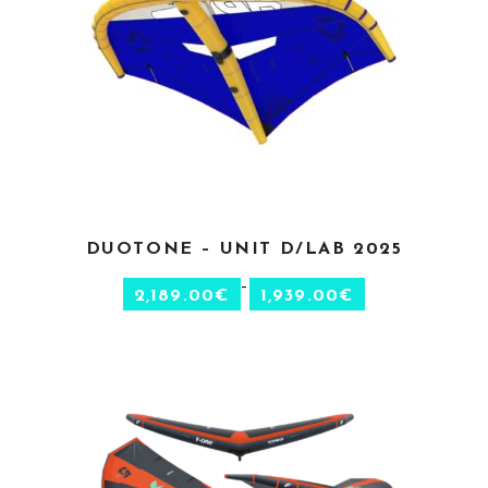
CHOIX DES OPTIONS
DUOTONE – UNIT D/LAB 2025
–
2,189.00
€
1,939.00
€