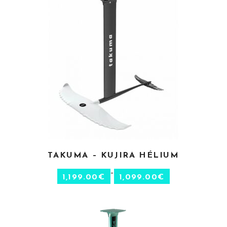
CHOIX DES OPTIONS
TAKUMA – KUJIRA HÉLIUM
–
1,199.00
€
1,099.00
€