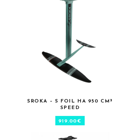
CHOIX DES OPTIONS
SROKA – S FOIL HA 950 CM²
SPEED
919.00
€