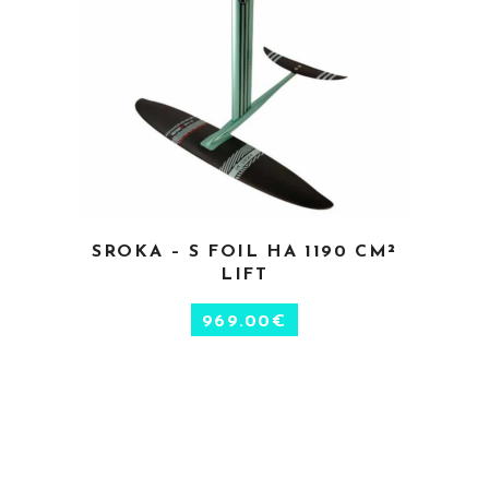
CHOIX DES OPTIONS
SROKA – S FOIL HA 1190 CM²
LIFT
969.00
€