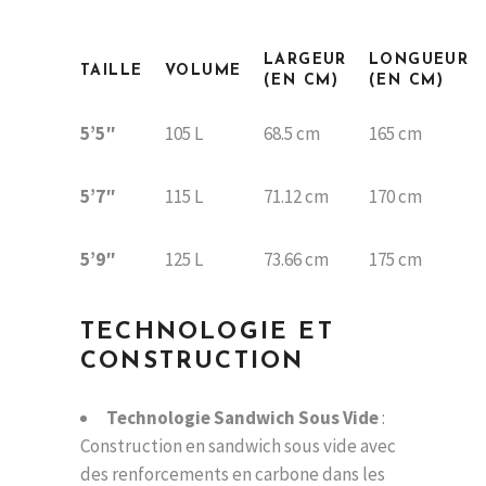
LARGEUR
LONGUEUR
TAILLE
VOLUME
(EN CM)
(EN CM)
5’5″
105 L
68.5 cm
165 cm
5’7″
115 L
71.12 cm
170 cm
5’9″
125 L
73.66 cm
175 cm
TECHNOLOGIE ET
CONSTRUCTI
ON
Technologie Sandwich Sous Vide
:
Construction en sandwich sous vide avec
des renforcements en carbone dans les