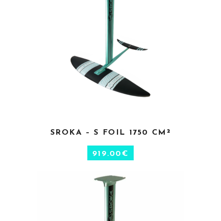
CHOIX DES OPTIONS
SROKA – S FOIL 1750 CM²
919.00
€