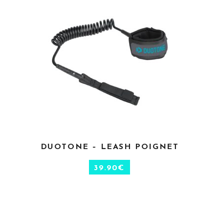
CHOIX DES OPTIONS
DUOTONE – LEASH POIGNET
39.90
€