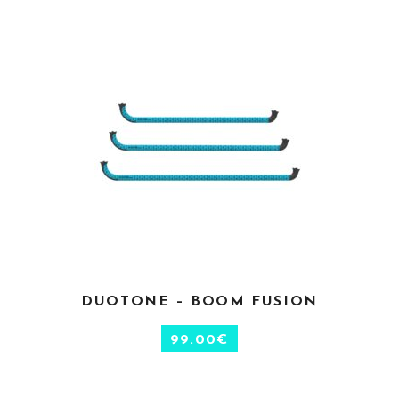
CHOIX DES OPTIONS
DUOTONE – BOOM FUSION
99.00
€