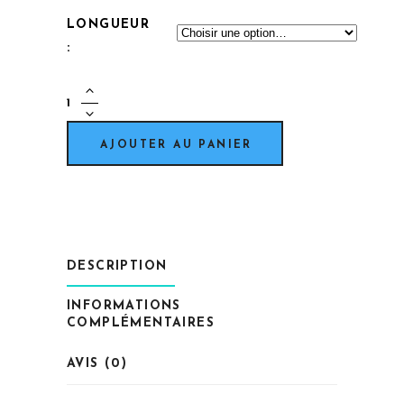
LONGUEUR
VIS
-
Torx
AJOUTER AU PANIER
Inox
tête
fraisée
-
M6
DESCRIPTION
quantity
INFORMATIONS
COMPLÉMENTAIRES
AVIS (0)