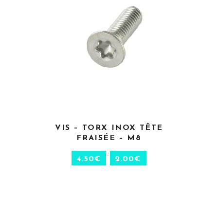
CHOIX DES OPTIONS
VIS – TORX INOX TÊTE
FRAISÉE – M8
–
4.50
€
2.00
€