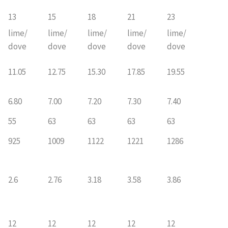
13
15
18
21
23
lime/
lime/
lime/
lime/
lime/
dove
dove
dove
dove
dove
11.05
12.75
15.30
17.85
19.55
6.80
7.00
7.20
7.30
7.40
55
63
63
63
63
925
1009
1122
1221
1286
2.6
2.76
3.18
3.58
3.86
12
12
12
12
12