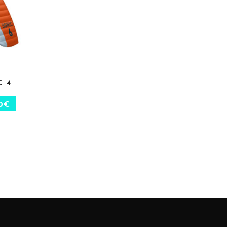
C 4
S
0
€