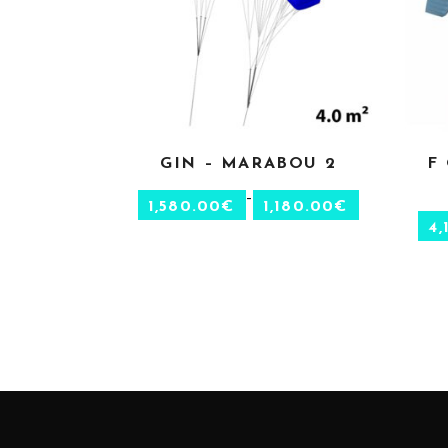
GIN – MARABOU 2
F
CHOIX DES OPTIONS
–
1,580.00
€
1,180.00
€
4,