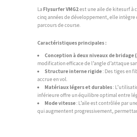
La
Flysurfer VMG2
est une aile de kitesurf à
cinq années de développement, elle intègre d
parcours de course.
Caractéristiques principales :
Conception à deux niveaux de bridage (
modification efficace de l’angle d’attaque sa
Structure interne rigide
: Des tiges en f
accrue en vol.
Matériaux légers et durables
: L’utilisa
inférieure offre un équilibre optimal entre l
Mode vitesse
: L’aile est contrôlée par 
qui augmentent progressivement, permettant u