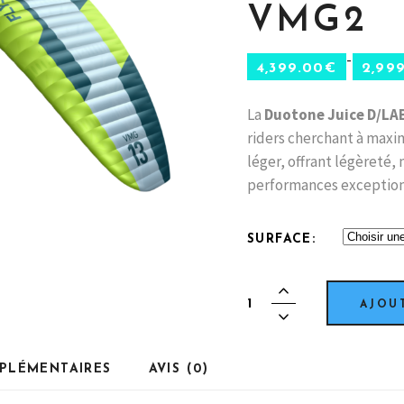
VMG2
–
4,399.00
€
2,99
La
Duotone Juice D/LA
riders cherchant à maxim
léger, offrant légèreté, 
performances exception
SURFACE
Fly
AJOU
surfer
-
VMG2
PLÉMENTAIRES
AVIS (0)
quantity