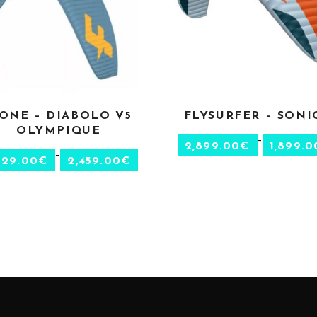
 ONE – DIABOLO V5
FLYSURFER – SONI
CHOIX DES OPTIONS
CHOIX DES OPTION
OLYMPIQUE
–
2,899.00
€
1,899.0
–
129.00
€
2,459.00
€