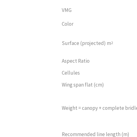
VMG
Color
Surface (projected) m
2
Aspect Ratio
Cellules
Wing span flat (cm)
Weight = canopy + complete bridle
Recommended line length (m)