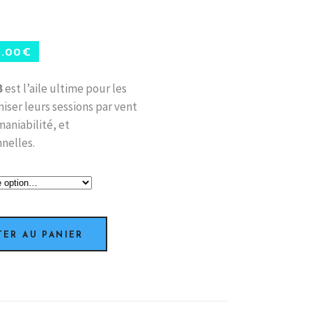
9.00
€
B
est l’aile ultime pour les
iser leurs sessions par vent
maniabilité, et
nelles.
TER AU PANIER