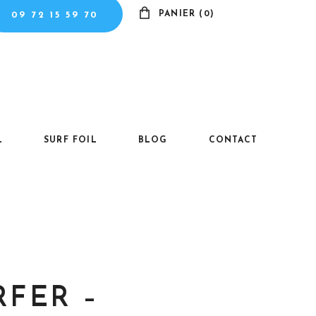
PANIER (0)
09 72 15 59 70
Il n'y a pas de produits dans le panier.
L
SURF FOIL
BLOG
CONTACT
RFER –