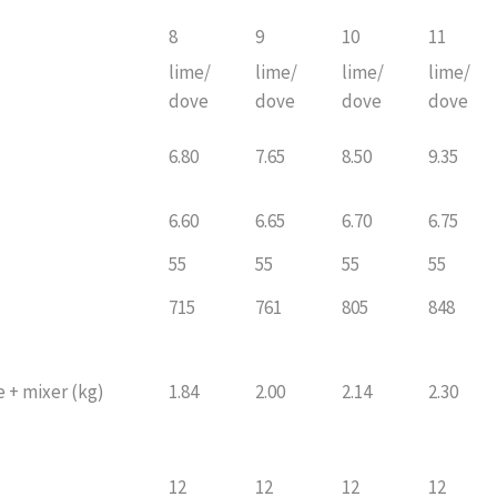
8
9
10
11
lime/
lime/
lime/
lime/
dove
dove
dove
dove
6.80
7.65
8.50
9.35
6.60
6.65
6.70
6.75
55
55
55
55
715
761
805
848
 + mixer (kg)
1.84
2.00
2.14
2.30
12
12
12
12