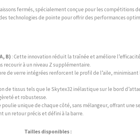
 caissons fermés, spécialement conçue pour les compétitions de 
es technologies de pointe pour offrir des performances optima
A, B)
: Cette innovation réduit la traînée et améliore l’effica
ns recourir à un niveau Z supplémentaire.
ibre de verre intégrées renforcent le profil de l’aile, minimisan
tion de tissus tels que le Skytex32 inélastique sur le bord d’att
égèreté et robustesse.
une poulie unique de chaque côté, sans mélangeur, offrant une 
n retour précis et défini à la barre.
Tailles disponibles :