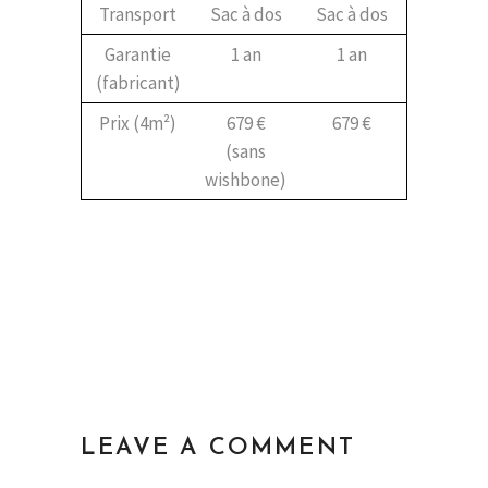
Transport
Sac à dos
Sac à dos
Garantie
1 an
1 an
(fabricant)
Prix (4m²)
679 €
679 €
(sans
wishbone)
LEAVE A COMMENT