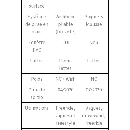
surface
Système
Wishbone
Poignets
de prise en
pliable
Mousse
main
(breveté)
Fenêtre
OUI
Non
PVC
Lattes
Demi-
Lattes
lattes
Poids
NC + Wish
NC
Date de
04/2020
07/2020
sortie
Utilisations
Freeride,
Vagues,
vagues et
downwind,
freestyle
freeride