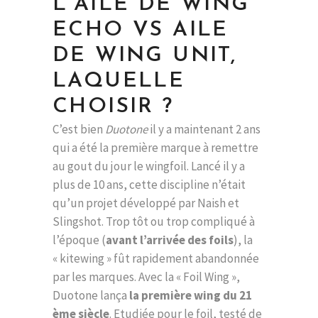
L’AILE DE WING
ECHO VS AILE
DE WING UNIT,
LAQUELLE
CHOISIR ?
C’est bien
Duotone
il y a maintenant 2 ans
qui a été la première marque à remettre
au gout du jour le wingfoil. Lancé il y a
plus de 10 ans, cette discipline n’était
qu’un projet développé par Naish et
Slingshot. Trop tôt ou trop compliqué à
l’époque (
avant l’arrivée des foils
), la
« kitewing » fût rapidement abandonnée
par les marques. Avec la « Foil Wing »,
Duotone lança
la première wing du 21
ème siècle
. Etudiée pour le foil, testé de